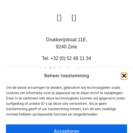
Drukkerijstraat 11E,
9240 Zele
Tel.
+32 (0) 52 48 11 34
info@flexbusinesslaw.be
Beheer toestemming
Om de beste ervaringen te bieden, gebruiken wij technologieën zoals
cookies om informatie over je apparaat op te slaan en/of te raadplegen.
Door in te stemmen met deze technologieën kunnen wij gegevens zoals
Grote Baan 30
surfgedrag of unieke ID's op deze site verwerken. Als je geen
9310 Aalst
toestemming geeft of uw toestemming intrekt, kan dit een nadelige
invloed hebben op bepaalde functies en mogelijkheden.
Tel.
+32 (0) 53 42 55 66
Accepteren
NL
EN